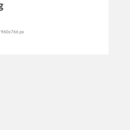
g
: 960x766 px