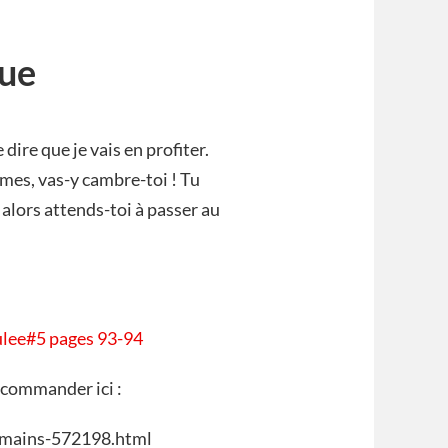
gue
dire que je vais en profiter.
rmes, vas-y cambre-toi ! Tu
 alors attends-toi à passer au
ulee#5 pages 93-94
a commander ici :
humains-572198.html